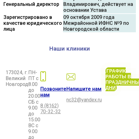
Генеральный директор
Владимирович, действует на
основании Устава
Зарегистрировано в
09 октября 2009 года
качестве юридического
Межрайонной ИФНС №9 по
лица
Новгородской области
Наши клиники
ГРАФИК
173024, г.
ПН-
РАБОТЫ В
Великий
ПТ с
ПРАЗДНИЧН
Новгород
8.00
ДНИ
Позвоните
Напишите нам
до
нам
20.00
nc32@yandex.ru
СБ с
8 (8162)
9.00
70-32-32
до
15.00
ВС с
9.00
до