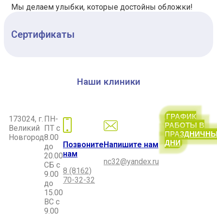
Мы делаем улыбки, которые достойны обложки!
Сертификаты
Наши клиники
ГРАФИК
173024, г.
ПН-
РАБОТЫ В
Великий
ПТ с
ПРАЗДНИЧН
Новгород
8.00
ДНИ
Позвоните
Напишите нам
до
нам
20.00
nc32@yandex.ru
СБ с
8 (8162)
9.00
70-32-32
до
15.00
ВС с
9.00